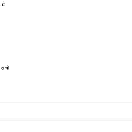
 છે
 રાખો