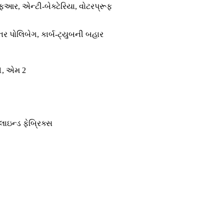
ફઆર, એન્ટી-બેક્ટેરિયા, વોટરપ્રૂફ
ઇનર પોલિબેગ, કાર્બ-ટ્યુબની બહાર
1, એમ 2
ાઇન્ડ ફેબ્રિક્સ