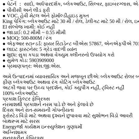
● પેટર્ન ： સાદો, અર્ધપારદર્શક, બ્લેકઆઉટ, સિલ્વર, ફાઇબરગ્લાસ, એ
● પીવીસી અને લીડ ફ્રી
● VOC, હેવી મેટલ અને ફોર્માલ્ડીહાઇડ મુક્ત
King પેકિંગ: બ્લેકઆઉટ માટે 30 મી / રોલ, ડેલીગટ માટે 50 મી / રોલ, 
El સેલ્વેજ ખામી: કોઈ નહીં
● જાડાઈ: 0.2 મીમી ~ 0.55 મીમી
● MOQ: 500-800M / રંગ
● એફઆર સ્ટાન્ડર્ડ: ફાયર રિટાડેન્ટ બીએસ 57867, એનએફપીએ 70
● લાઇટ ફાસ્ટનેસ: 5 ગ્રેડ વાદળી oolન
● શુધ્ધ: સુકા કપડા અથવા વેક્યુમ ક્લીનરનો ઉપયોગ કરો
● સુમેળ કોડ: 5903909000
● પ્રમાણપત્ર: એસ.જી.એસ.
અમે ઉત્પાદનમાં વ્યાવસાયિક અને મજબૂત છીએ: બ્લેકઆઉટ રોલર બ્લ
ફીણ બ્લેકઆઉટ અથવા રંગ કોટિંગ બ્લેકઆઉટ
અટકી જવા પર ઉચ્ચ પ્રદર્શન, કોઈ ક્યુપીંગ નહીં, ટ્વિસ્ટ નહીં
100% બ્લેકઆઉટ
પ્રકાશ ફિલ્ટર ફેબ્રિક્સ
નરમાશથી પ્રકાશને નરમ પાડે છે અને ફેલાવે છે
દિવસ અને રાત-સમયની ગોપનીયતા
ફ્રોસ્ટેડ વિંડો માટે અથવા દૃશ્યને છુપાવવા માટે સુશોભન વિંડો આવરી
બાથરૂમ માટે સરસ
Energyર્જા કાર્યક્ષમ ઇન્સ્યુલેશન ગુણધર્મો
અગ્નિશામક
સનસ્ક્રીન ફેબ્રિક્સ