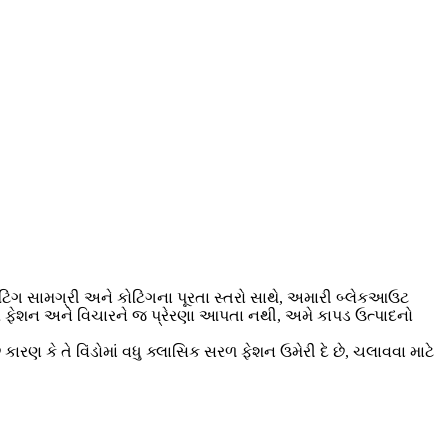
ોટિંગ સામગ્રી અને કોટિંગના પૂરતા સ્તરો સાથે, અમારી બ્લેકઆઉટ
પર ફેશન અને વિચારને જ પ્રેરણા આપતા નથી, અમે કાપડ ઉત્પાદનો
કારણ કે તે વિંડોમાં વધુ ક્લાસિક સરળ ફેશન ઉમેરી દે છે, ચલાવવા માટે