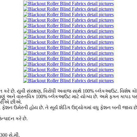
દન કરે છે. યુવી સંરક્ષણ, વિરોધી અવાજ સાથે 100% બ્લેકઆઉટ. વિશેષ ક
પણું અને વાસ્તવિક 100% બ્લેકઆઉટ માટે યોગ્ય છે. અમે ફક્ત કાપડ 
 કરીએ છીએ.
ફેશન ઉમેરતી હોય છે. તે સૂર્ય શેડિંગ ઉદ્યોગમાં વધુ ફેશન બની જાય છે 
્પાદન કરે છે.
 300 સે.મી.