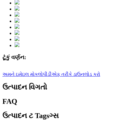
ટૂંકું વર્ણન:
અમને ઇમેઇલ મોકલો
પીડીએફ તરીકે ડાઉનલોડ કરો
ઉત્પાદન વિગતો
FAQ
ઉત્પાદન ટ Tagsગ્સ