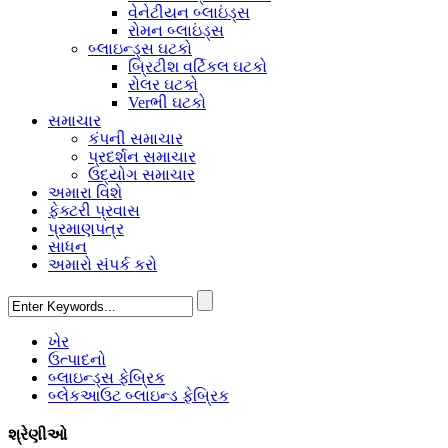
વેનેટીયન બ્લાઇંડ્સ
રોમન બ્લાઇંડ્સ
બ્લાઇન્ડ્સ ઘટકો
બ્રિટીશ વર્ટિકલ ઘટકો
રોલર ઘટકો
Verભી ઘટકો
સમાચાર
કંપની સમાચાર
પ્રદર્શન સમાચાર
ઉદ્યોગ સમાચાર
અમારા વિશે
ફેક્ટરી પ્રવાસ
પ્રમાણપત્ર
સાધન
અમારો સંપર્ક કરો
ખેર
ઉત્પાદનો
બ્લાઇન્ડ્સ ફેબ્રિક
બ્લેકઆઉટ બ્લાઇન્ડ ફેબ્રિક
શ્રેણીઓ