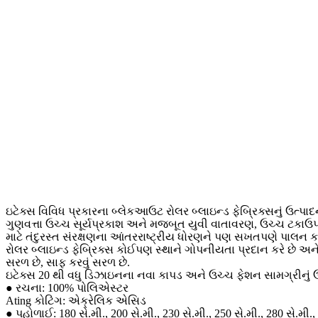
ઇટેક્સ વિવિધ પ્રકારના બ્લેકઆઉટ રોલર બ્લાઇન્ડ ફેબ્રિક્સનું ઉત્પા
ગુણવત્તા ઉચ્ચ સૂર્યપ્રકાશ અને મજબૂત યુવી વાતાવરણ, ઉચ્ચ ટકાઉ
માટે તંદુરસ્ત સંરક્ષણના આંતરરાષ્ટ્રીય ધોરણને પણ સખતપણે પાલન
રોલર બ્લાઇન્ડ ફેબ્રિક્સ કોઈપણ સ્થાને ગોપનીયતા પ્રદાન કરે છે અને 
સરળ છે, સાફ કરવું સરળ છે.
ઇટેક્સ 20 થી વધુ ડિઝાઇનના નવા કાપડ અને ઉચ્ચ ફેશન સામગ્રીનું ઉત
● રચના: 100% પોલિએસ્ટર
Ating કોટિંગ: એક્રેલિક એસિડ
● પહોળાઈ: 180 સે.મી., 200 સે.મી., 230 સે.મી., 250 સે.મી., 280 સે.મી.,