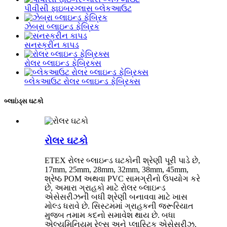
પીવીસી ફાઇબરગ્લાસ બ્લેકઆઉટ
ઝેબ્રા બ્લાઇન્ડ ફેબ્રિક
સનસ્ક્રીન કાપડ
રોલર બ્લાઇન્ડ ફેબ્રિક્સ
બ્લેકઆઉટ રોલર બ્લાઇન્ડ ફેબ્રિક્સ
બ્લાઇંડ્સ ઘટકો
રોલર ઘટકો
ETEX રોલર બ્લાઇન્ડ ઘટકોની શ્રેણી પૂરી પાડે છે,
17mm, 25mm, 28mm, 32mm, 38mm, 45mm,
શ્રેષ્ઠ POM અથવા PVC સામગ્રીનો ઉપયોગ કરે
છે, અમારા ગ્રાહકો માટે રોલર બ્લાઇન્ડ
એસેસરીઝની બધી શ્રેણી બનાવવા માટે ખાસ
મોલ્ડ ધરાવે છે. સિસ્ટમમાં ગ્રાહકની જરૂરિયાત
મુજબ તમામ કદનો સમાવેશ થાય છે. બધા
એલ્યુમિનિયમ રેલ્સ અને પ્લાસ્ટિક એસેસરીઝ.