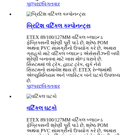
પૂછપરછ
વિગતવાર
બ્રિટિશ વર્ટિકલ કમ્પોનન્ટ્સ
ETEX 89/100/127MM વર્ટિકલ બ્લાઇન્ડ
ફેબ્રિક્સની શ્રેણી પૂરી પાડે છે, શ્રેષ્ઠ POM
અથવા PVC સામગ્રીનો ઉપયોગ કરે છે, અમારા
ગ્રાહકો માટે વર્ટિકલ બ્લાઇન્ડ એસેસરીઝની બધી
શ્રેણી બનાવવા માટે ખાસ મોલ્ડ ધરાવે છે.
સિસ્ટમમાં લો ટ્રેક, હાઇટ ટ્રેક, યુકે નેરો
સિસ્ટમનો સમાવેશ થાય છે. ETEX રેન્જમાંથી
એલ્યુમિનિયમ અને પ્લાસ્ટિક બંને ઘટકો ઉપલબ્ધ
છે.
પૂછપરછ
વિગતવાર
વર્ટિકલ ઘટકો
ETEX 89/100/127MM વર્ટિકલ બ્લાઇન્ડ
ફેબ્રિક્સની શ્રેણી પૂરી પાડે છે, શ્રેષ્ઠ POM
અથવા PVC સામગ્રીનો ઉપયોગ કરે છે, અમારા