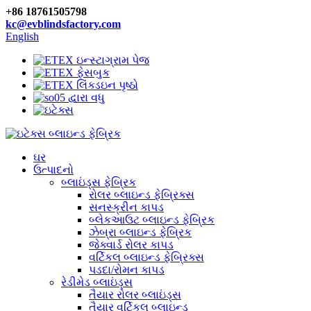
+86 18761505798
kc@evblindsfactory.com
English
ઘર
ઉત્પાદનો
બ્લાઇંડ્સ ફેબ્રિક
રોલર બ્લાઇન્ડ ફેબ્રિક્સ
સનસ્ક્રીન કાપડ
બ્લેકઆઉટ બ્લાઇન્ડ ફેબ્રિક
ઝેબ્રા બ્લાઇન્ડ ફેબ્રિક
જેક્વાર્ડ રોલર કાપડ
વર્ટિકલ બ્લાઇન્ડ ફેબ્રિક્સ
પડદા/રોમન કાપડ
રેડીમેડ બ્લાઇંડ્સ
તૈયાર રોલર બ્લાઇંડ્સ
તૈયાર વર્ટિકલ બ્લાઇન્ડ