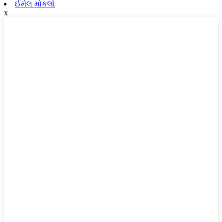
ઈમેલ મોકલો
x