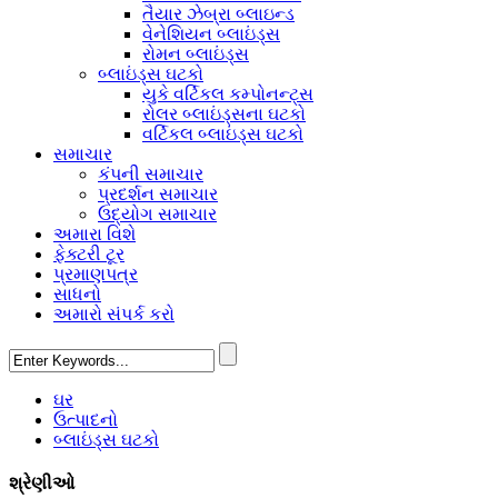
તૈયાર ઝેબ્રા બ્લાઇન્ડ
વેનેશિયન બ્લાઇંડ્સ
રોમન બ્લાઇંડ્સ
બ્લાઇંડ્સ ઘટકો
યુકે વર્ટિકલ કમ્પોનન્ટ્સ
રોલર બ્લાઇંડ્સના ઘટકો
વર્ટિકલ બ્લાઇંડ્સ ઘટકો
સમાચાર
કંપની સમાચાર
પ્રદર્શન સમાચાર
ઉદ્યોગ સમાચાર
અમારા વિશે
ફેક્ટરી ટૂર
પ્રમાણપત્ર
સાધનો
અમારો સંપર્ક કરો
ઘર
ઉત્પાદનો
બ્લાઇંડ્સ ઘટકો
શ્રેણીઓ