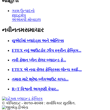
માહિતી
ગરમ ઉત્પાદનો
સાઇટમેપ
એએમપી મોબાઇલ
નવીનતમ
સમાચાર
યુએઈમાં બ્લાઇંડ્સ અને ઓનિંગ્સ
ETEX નવું આઉટડોર ઝીપ સ્ક્રીન ફેબ્રિક...
નવી ફેશન પ્લેન રોલર બ્લાઇન્ડ ફે...
ETEX એ નવા રોલર ફેબ્રિક્સ લોન્ચ કર્યા,...
તમારા માટે શ્રેષ્ઠ બ્લેકઆઉટ કાપડ...
R+T વિશ્વની અગ્રણી વેપાર...
© કૉપિરાઇટ - ૨૦૧૦-૨૦૨૨ : સર્વાધિકાર સુરક્ષિત.