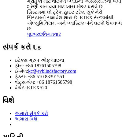
ગ્રાહકો માટે વર્ટિકલ બ્લાઇન્ડ એસેસરીઝની બધી
શ્રેણી બનાવવા માટે ખાસ મોલ્ડ ધરાવે છે.
સિસ્ટમમાં લો ટ્રેક, હાઇટ ટ્રેક, યુકે નેરો
સિસ્ટમનો સમાવેશ થાય છે. ETEX રેન્જમાંથી
એલ્યુમિનિયમ અને પ્લાસ્ટિક બંને ઘટકો ઉપલબ્ધ
છે.
પૂછપરછ
વિગતવાર
સંપર્ક કરો
Us
ઇટેક્સ ગ્રુપ ઓફ ચાઇના
ફોન: +86 18761505798
ઈ-મેલ:
kc@evblindsfactory.com
ફેક્સ: +86 510 83391551
વોટ્સએપ: +86 18761505798
વેચેટ: ETEX520
વિશે
અમારો સંપર્ક કરો
અમારા વિશે