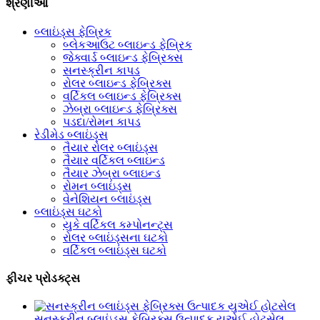
શ્રેણીઓ
બ્લાઇંડ્સ ફેબ્રિક
બ્લેકઆઉટ બ્લાઇન્ડ ફેબ્રિક
જેક્વાર્ડ બ્લાઇન્ડ ફેબ્રિક્સ
સનસ્ક્રીન કાપડ
રોલર બ્લાઇન્ડ ફેબ્રિક્સ
વર્ટિકલ બ્લાઇન્ડ ફેબ્રિક્સ
ઝેબ્રા બ્લાઇન્ડ ફેબ્રિક્સ
પડદા/રોમન કાપડ
રેડીમેડ બ્લાઇંડ્સ
તૈયાર રોલર બ્લાઇંડ્સ
તૈયાર વર્ટિકલ બ્લાઇન્ડ
તૈયાર ઝેબ્રા બ્લાઇન્ડ
રોમન બ્લાઇંડ્સ
વેનેશિયન બ્લાઇંડ્સ
બ્લાઇંડ્સ ઘટકો
યુકે વર્ટિકલ કમ્પોનન્ટ્સ
રોલર બ્લાઇંડ્સના ઘટકો
વર્ટિકલ બ્લાઇંડ્સ ઘટકો
ફીચર પ્રોડક્ટ્સ
સનસ્ક્રીન બ્લાઇંડ્સ ફેબ્રિક્સ ઉત્પાદક યુએઈ હોટસેલ