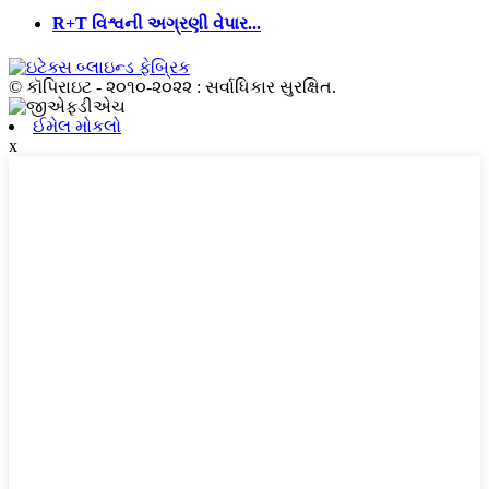
R+T વિશ્વની અગ્રણી વેપાર...
© કૉપિરાઇટ - ૨૦૧૦-૨૦૨૨ : સર્વાધિકાર સુરક્ષિત.
ઈમેલ મોકલો
x