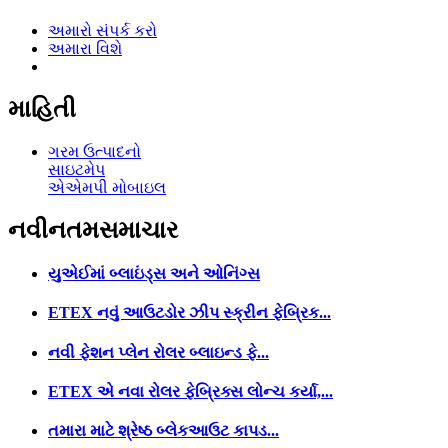
અમારો સંપર્ક કરો
અમારા વિશે
માહિતી
ગરમ ઉત્પાદનો
સાઇટમેપ
એએમપી મોબાઇલ
નવીનતમ
સમાચાર
યુએઈમાં બ્લાઇંડ્સ અને ઓનિંગ્સ
ETEX નવું આઉટડોર ઝીપ સ્ક્રીન ફેબ્રિક...
નવી ફેશન પ્લેન રોલર બ્લાઇન્ડ ફે...
ETEX એ નવા રોલર ફેબ્રિક્સ લોન્ચ કર્યા,...
તમારા માટે શ્રેષ્ઠ બ્લેકઆઉટ કાપડ...