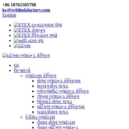
+86 18761505798
kc@evblindsfactory.com
English
ઘર
ઉત્પાદનો
બ્લાઇંડ્સ ફેબ્રિક
રોલર બ્લાઇન્ડ ફેબ્રિક્સ
સનસ્ક્રીન કાપડ
બ્લેકઆઉટ બ્લાઇન્ડ ફેબ્રિક
ઝેબ્રા બ્લાઇન્ડ ફેબ્રિક
જેક્વાર્ડ રોલર કાપડ
વર્ટિકલ બ્લાઇન્ડ ફેબ્રિક્સ
પડદા/રોમન કાપડ
રેડીમેડ બ્લાઇંડ્સ
તૈયાર રોલર બ્લાઇંડ્સ
તૈયાર વર્ટિકલ બ્લાઇન્ડ