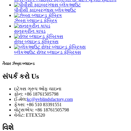
પીવીસી ફાઇબરગ્લાસ બ્લેકઆઉટ
ઝેબ્રા બ્લાઇન્ડ ફેબ્રિક
સનસ્ક્રીન કાપડ
રોલર બ્લાઇન્ડ ફેબ્રિક્સ
બ્લેકઆઉટ રોલર બ્લાઇન્ડ ફેબ્રિક્સ
તૈયાર ઝેબ્રા બ્લાઇન્ડ
સંપર્ક કરો
Us
ઇટેક્સ ગ્રુપ ઓફ ચાઇના
ફોન: +86 18761505798
ઈ-મેલ:
kc@evblindsfactory.com
ફેક્સ: +86 510 83391551
વોટ્સએપ: +86 18761505798
વેચેટ: ETEX520
વિશે