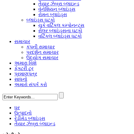
તૈયાર ઝેબ્રા બ્લાઇન્ડ
વેનેશિયન બ્લાઇંડ્સ
રોમન બ્લાઇંડ્સ
બ્લાઇંડ્સ ઘટકો
યુકે વર્ટિકલ કમ્પોનન્ટ્સ
રોલર બ્લાઇંડ્સના ઘટકો
વર્ટિકલ બ્લાઇંડ્સ ઘટકો
સમાચાર
કંપની સમાચાર
પ્રદર્શન સમાચાર
ઉદ્યોગ સમાચાર
અમારા વિશે
ફેક્ટરી ટૂર
પ્રમાણપત્ર
સાધનો
અમારો સંપર્ક કરો
ઘર
ઉત્પાદનો
રેડીમેડ બ્લાઇંડ્સ
તૈયાર ઝેબ્રા બ્લાઇન્ડ